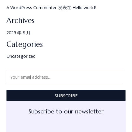
A WordPress Commenter
发表在
Hello world!
Archives
2025 年 8 月
Categories
Uncategorized
E
m
a
SUBSCRIBE
i
l
Subscribe to our newsletter
*