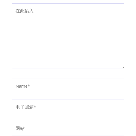
在
此
输
入...
Name*
电
子
邮
网
箱
站
*