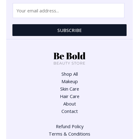
E
m
a
i
SUBSCRIBE
l
*
Shop All
Makeup
Skin Care
Hair Care
About
Contact
Refund Policy
Terms & Conditions